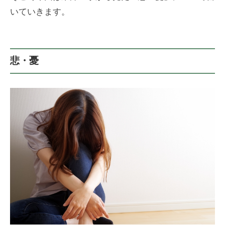
・
の
東
いていきます。
き
「
洋
ゅ
術
医
う
」
学
）
悲・憂
】
（
専
は
門
り
・
き
ゅ
う
）
】
専
門