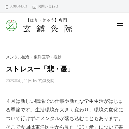
ー
コ
鍼
0898344363
お問い合わせ
ン
灸
テ
院
ン
メ
｜
ニ
今
ュ
ツ
玄
ー
治
へ
鍼
市
ス
灸
近
メンタル鍼灸
東洋医学
症状
/
/
キ
院
見
ッ
ストレスー「悲・憂」
町
｜
プ
【
今
鍼
2023年4月11日
by
玄鍼灸院
東
治
灸
洋
市
だ
医
４月は新しい職場での仕事や新たな学生生活がはじま
近
か
学
る季節です。生活環境が大きく変わり、環境の変化に
見
ら
（
こ
は
町
ついて行けずにメンタルが落ち込むこともあります。
り
そ
【
そこで今回は東洋医学から見た「悲・憂」について書