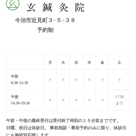
今治市近見町３−５−３８
予約制
月
火
水
木
金
土
午前
○
○
○
○
○
○
8:30~12:30
午後
17:30
○
○
○
○
○
14:30~19:30
まで
午前・午後の最終受付は受付終了時刻の１５分前までです。
日曜、祝日は休診日。 事前相談・事前予約のみに限り、休診日
にも施術対応致します。