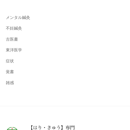
メンタル鍼灸
不妊鍼灸
古医書
東洋医学
症状
覚書
雑感