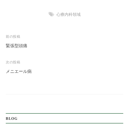
心療内科領域
投
前の投稿
稿
緊張型頭痛
ナ
ビ
次の投稿
ゲ
メニエール病
ー
シ
ョ
ン
BLOG