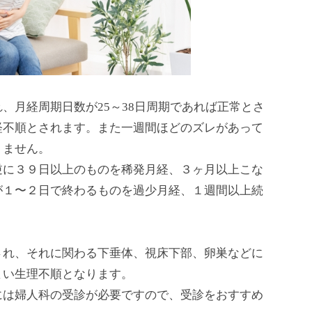
、月経周期日数が25～38日周期であれば正常とさ
経不順とされます。また一週間ほどのズレがあって
りません。
逆に３９日以上のものを稀発月経、３ヶ月以上こな
が１〜２日で終わるものを過少月経、１週間以上続
され、それに関わる下垂体、視床下部、卵巣などに
まい生理不順となります。
には婦人科の受診が必要ですので、受診をおすすめ