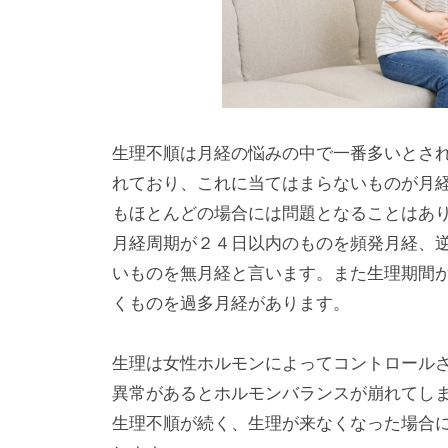
）
】
専
門
生理不順は月経の悩みの中で一番多いとされ
れており、これに当てはまらないものが月
もほとんどの場合には問題となることはあ
月経周期が２４日以内のものを頻発月経、
いものを無月経と言います。また生理期間
くものを過多月経があります。
生理は女性ホルモンによってコントロール
異常があるとホルモンバランスが崩れてし
生理不順が続く、生理が来なくなった場合