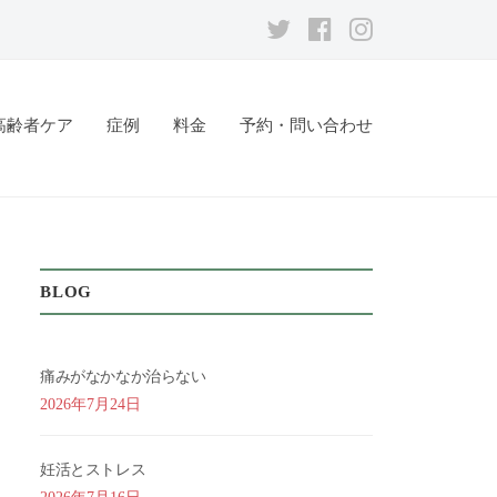
メ
メ
メ
ニ
ニ
ニ
ュ
ュ
ュ
高齢者ケア
症例
料金
予約・問い合わせ
ー
ー
ー
項
項
項
目
目
目
BLOG
痛みがなかなか治らない
2026年7月24日
妊活とストレス