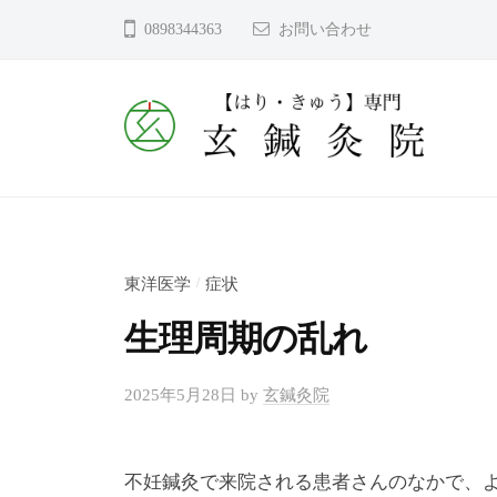
コ
鍼
0898344363
お問い合わせ
ン
灸
テ
院
ン
｜
ツ
今
玄
へ
治
鍼
市
ス
近
灸
キ
見
ッ
院
東洋医学
症状
/
町
プ
｜
生理周期の乱れ
【
今
東
鍼
治
2025年5月28日
by
玄鍼灸院
洋
灸
市
医
だ
学
近
か
不妊鍼灸で来院される患者さんのなかで、
（