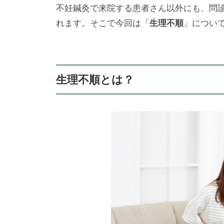
ら
見
不妊鍼灸で来院する患者さん以外にも、問
は
こ
町
れます。そこで今回は「
生理不順
」につい
り
そ
【
・
の
東
き
「
洋
ゅ
術
生理不順とは？
う
医
」
）
学
】
（
専
は
門
り
・
き
ゅ
う