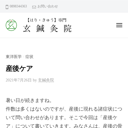
ー
コ
鍼
0898344363
お問い合わせ
ン
灸
テ
院
ン
メ
｜
ニ
今
ュ
ツ
玄
ー
治
へ
鍼
市
ス
灸
近
東洋医学
症状
/
キ
院
見
ッ
産後ケア
町
｜
プ
【
今
鍼
2021年7月26日
by
玄鍼灸院
東
治
灸
洋
市
だ
医
暑い日が続きますね。
近
か
学
件数は多くはないのですが、産後に現れる諸症状につ
見
ら
（
こ
は
町
いて問い合わせがあります。そこで今回は「産後ケ
り
そ
【
ア」について書いていきます。みなさんは、産後の骨