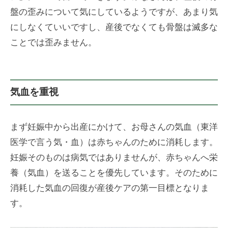
・
の
東
盤の歪みについて気にしているようですが、あまり気
き
「
洋
にしなくていいですし、産後でなくても骨盤は滅多な
ゅ
術
医
う
ことでは歪みません。
」
学
）
】
（
専
は
門
気血を重視
り
・
き
まず妊娠中から出産にかけて、お母さんの気血（東洋
ゅ
医学で言う気・血）は赤ちゃんのために消耗します。
う
妊娠そのものは病気ではありませんが、赤ちゃんへ栄
）
養（気血）を送ることを優先しています。そのために
】
消耗した気血の回復が産後ケアの第一目標となりま
専
す。
門