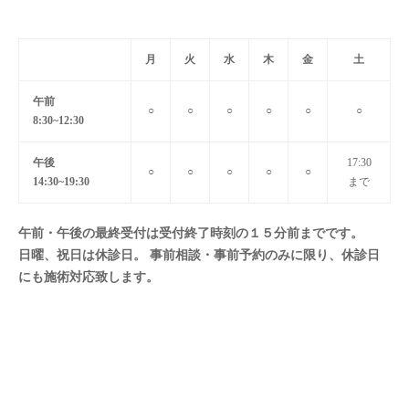
月
火
水
木
金
土
午前
○
○
○
○
○
○
8:30~12:30
午後
17:30
○
○
○
○
○
14:30~19:30
まで
午前・午後の最終受付は受付終了時刻の１５分前までです。
日曜、祝日は休診日。 事前相談・事前予約のみに限り、休診日
にも施術対応致します。