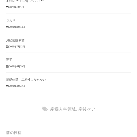
不妊症 〜主に腎について〜
2022年1月5日
つわり
2021年8月13日
月経前症候群
2021年7月12日
逆子
2021年6月29日
基礎体温 二相性にならない
2021年3月22日
産婦人科領域
,
産後ケア
投
前の投稿