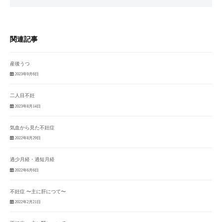
関連記事
産後うつ
2023年9月6日
二人目不妊
2023年8月14日
気血から見た不妊症
2022年8月29日
過少月経・過短月経
2022年6月6日
不妊症 〜主に肝につて〜
2022年2月21日