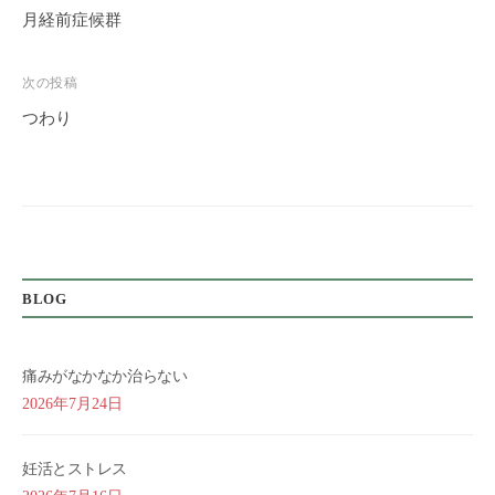
稿
月経前症候群
ナ
ビ
次の投稿
ゲ
つわり
ー
シ
ョ
ン
BLOG
痛みがなかなか治らない
2026年7月24日
妊活とストレス