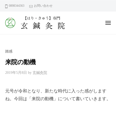
ー
コ
鍼
0898344363
お問い合わせ
ン
灸
テ
院
ン
メ
｜
ニ
今
ュ
ツ
玄
ー
治
へ
鍼
市
ス
灸
近
雑感
キ
院
見
ッ
来院の動機
町
｜
プ
【
今
鍼
2019年5月8日
by
玄鍼灸院
東
治
灸
洋
市
だ
医
元号が令和となり、新たな時代に入った感がします
近
か
学
ね。今回は「来院の動機」について書いていきます。
見
ら
（
こ
は
町
り
そ
【