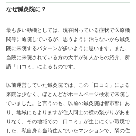
・
の
東
なぜ鍼灸院に？
き
「
洋
ゅ
術
医
う
」
最も多い動機としては、現在困っている症状で医療機
学
）
】
（
関等に通院しているが、思うように治らないから鍼灸
専
は
院に来院するパターンが多いように思います。また、
門
り
当院に来院されている方の大半が知人からの紹介、所
・
謂「口コミ」によるものです。
き
ゅ
以前運営していた鍼灸院では、この「口コミ」による
う
来院は少なく、ほとんどがホームページ検索で来院し
）
ていました。と言うのも、以前の鍼灸院は都市部にあ
】
り、地域にもよりますが住人同士の横の繋がりがあま
専
りなく、その地域での「口コミ」が生じにくい環境で
門
した。私自身も当時住んでいたマンションで、隣の住