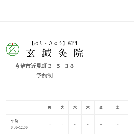
今治市近見町３−５−３８
予約制
月
火
水
木
金
土
午前
○
○
○
○
○
○
8:30~12:30