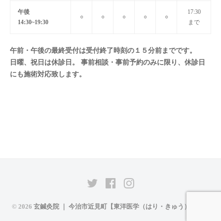
午後
17:30
○
○
○
○
○
14:30~19:30
まで
午前・午後の最終受付は受付終了時刻の１５分前までです。
日曜、祝日は休診日。 事前相談・事前予約のみに限り、休診日
にも施術対応致します。
メ
メ
メ
ニ
ニ
ニ
© 2026
玄鍼灸院 ｜ 今治市近見町【東洋医学（はり・きゅう）】専門
ュ
ュ
ュ