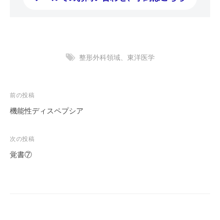
整形外科領域、東洋医学
投
前の投稿
稿
機能性ディスペプシア
ナ
ビ
次の投稿
ゲ
覚書⑦
ー
シ
ョ
ン