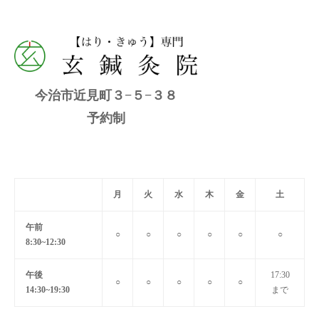
今治市近見町３−５−３８
予約制
月
火
水
木
金
土
午前
○
○
○
○
○
○
8:30~12:30
午後
17:30
○
○
○
○
○
14:30~19:30
まで