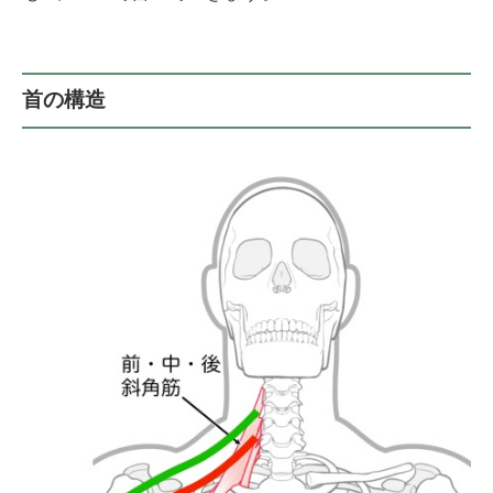
・
の
東
き
「
洋
ゅ
術
医
う
」
首の構造
学
）
】
（
専
は
門
り
・
き
ゅ
う
）
】
専
門