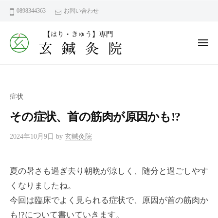
ー
コ
鍼
0898344363
お問い合わせ
ン
灸
テ
院
ン
メ
｜
ニ
今
ュ
ツ
玄
ー
治
へ
鍼
市
ス
灸
近
症状
キ
院
見
ッ
その症状、首の筋肉が原因かも!?
町
｜
プ
【
今
鍼
2024年10月9日
by
玄鍼灸院
東
治
灸
洋
市
だ
医
夏の暑さも過ぎ去り朝晩が涼しく、随分と過ごしやす
近
か
学
くなりましたね。
見
ら
（
こ
は
町
今回は臨床でよく見られる症状で、原因が首の筋肉か
り
そ
【
も!?について書いていきます。