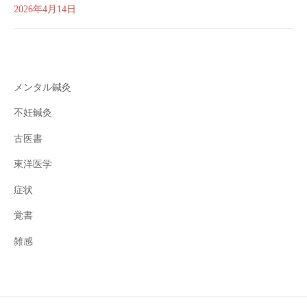
2026年4月14日
メンタル鍼灸
不妊鍼灸
古医書
東洋医学
症状
覚書
雑感